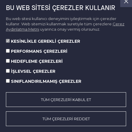
Grubu Başkanı Muhittin
BU WEB SITESI ÇEREZLER KULLANIR
Bilget: İzmir’in kuvvetli
Bu web sitesi kullanıcı deneyimini iyileştirmek için çerezler
kullanır. Web sitemizi kullanmak suretiyle tüm çerezlere
Çerez
yönlerini ve fırsatlarını iyi
Aydınlatma Metni
uyarınca onay vermiş olursunuz.
değerlendirmek gerekiyor.
KESİNLİKLE GEREKLİ ÇEREZLER
PERFORMANS ÇEREZLERİ
HEDEFLEME ÇEREZLERİ
13 ARALIK, 2025
İŞLEVSEL ÇEREZLER
Esiad Yuvarlak Masa
SINIFLANDIRILMAMIŞ ÇEREZLER
TÜM ÇEREZLERİ KABUL ET
TÜM ÇEREZLERİ REDDET