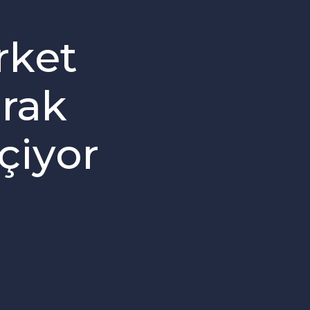
irket
arak
çiyor