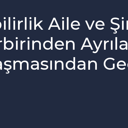
lirlik Aile ve Ş
irbirinden Ayrıl
aşmasından Ge