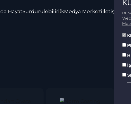
K
da Hayat
Sürdürülebilirlik
Medya Merkezi
İletişim
Bu w
Web 
Metn
K
P
H
İ
S