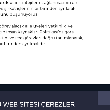
rülebilir stratejilerin sağlanmasının en
 şirket işlerinin birbirinden ayrılarak
ğunu düşünüyoruz.
örev alacak aile üyeleri yetkinlik ve
in İnsan Kaynakları Politikası’na göre
etim ve icra görevleri doğru tanımlanarak,
rbirinden ayrılmalıdır.
U WEB SITESI ÇEREZLER