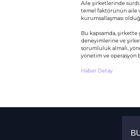
Aile şirketlerinde sürdü
temel faktörünün aile ve
kurumsallaşması oldu
Bu kapsamda, şirkette g
deneyimlerine ve şirket
sorumluluk almalı, yön
yönetim ve operasyon bi
Haber Detay
B