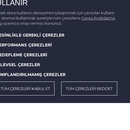
ULLANIR
eb sitesi kullanıcı deneyimini iyileştirmek için çerezler kullanır.
sitemizi kullanmak suretiyle tüm çerezlere
Çerez Aydınlatma
i
uyarınca onay vermiş olursunuz.
ESİNLİKLE GEREKLİ ÇEREZLER
ERFORMANS ÇEREZLERİ
EDEFLEME ÇEREZLERİ
ŞLEVSEL ÇEREZLER
INIFLANDIRILMAMIŞ ÇEREZLER
TÜM ÇEREZLERİ KABUL ET
TÜM ÇEREZLERİ REDDET