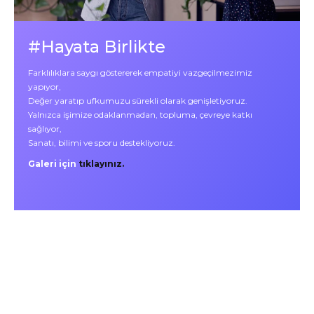
#Hayata Birlikte
Farklılıklara saygı göstererek empatiyi vazgeçilmezimiz
yapıyor,
Değer yaratıp ufkumuzu sürekli olarak genişletiyoruz.
Yalnızca işimize odaklanmadan, topluma, çevreye katkı
sağlıyor,
Sanatı, bilimi ve sporu destekliyoruz.
Galeri için
tıklayınız.