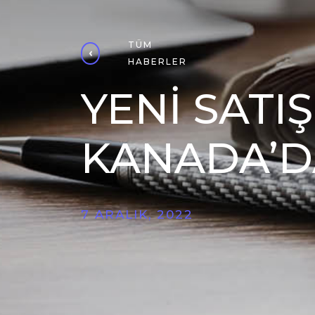
TÜM
HABERLER
YENİ SATI
KANADA’D
7 ARALIK, 2022