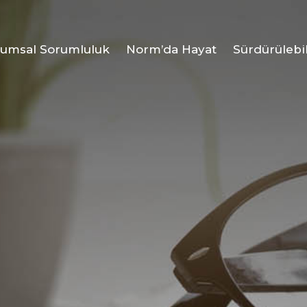
umsal Sorumluluk
Norm’da Hayat
Sürdürülebil