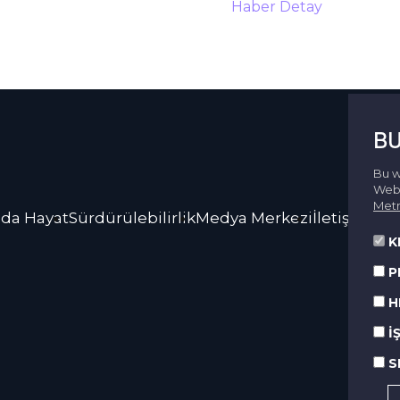
Haber Detay
BU
Bu w
Web 
Metn
da Hayat
Sürdürülebilirlik
Medya Merkezi
İletişim
K
P
H
İ
S