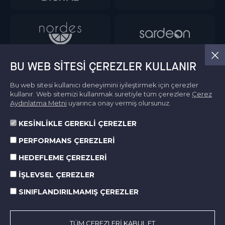
BU WEB SITESI ÇEREZLER KULLANIR
Bu web sitesi kullanıcı deneyimini iyileştirmek için çerezler
kullanır. Web sitemizi kullanmak suretiyle tüm çerezlere
Çerez
Aydınlatma Metni
uyarınca onay vermiş olursunuz.
KESİNLİKLE GEREKLİ ÇEREZLER
Bilgi Toplumu Hizmetleri
PERFORMANS ÇEREZLERİ
Kullanım Koşulları
Kişisel Verilerin Korunması
HEDEFLEME ÇEREZLERİ
Çerez Politikası
İŞLEVSEL ÇEREZLER
SINIFLANDIRILMAMIŞ ÇEREZLER
© 2026 Norm Holding. All right reserved.
Made by
SuperAgency
TÜM ÇEREZLERİ KABUL ET