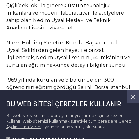
Çiğli’deki okula giderek üstün teknolojik
imkânlara ve modern laboratuvar ile atölyelere
sahip olan Nedim Uysal Mesleki ve Teknik
Anadolu Lisesi’ni ziyaret etti.
Norm Holding Yönetim Kurulu Başkanı Fatih
Uysal, Salihli’den gelen heyet ile bizzat
ilgilenerek, Nedim Uysal lisesinin ,’«4 imkânları ve
sunulan eğitim hakkında detaylı bilgiler sundu.
1969 yılında kurulan ve 9 bölümde bin 300
öğrencinin eğitim gördüğü Salihli Borsa İstanbul
Mesleki ve Teknik Anadolu Lisesi, iki yıl önce proje
okulu ilan edilerek, Salihli Ticaret ve Sanayi Odası
BU WEB SITESI ÇEREZLER KULLANIR
ile Salihli Ticaret Borsası’nın da yürütme
Bu web sitesi kullanıcı deneyimini iyileştirmek için çerezler
kurulunda yer aldığı özel bir statüye kavuştu.
kullanır. Web sitemizi kullanmak suretiyle tüm çerezlere
Çerez
Aydınlatma Metni
uyarınca onay vermiş olursunuz.
Salihli Ticaret ve Sanayi Odası ve Norm Holding’in