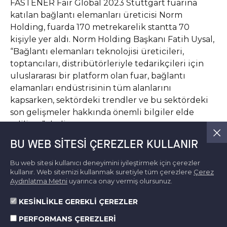
FASTENER Fair Global 2023 Stuttgart fuarına
katılan bağlantı elemanları üreticisi Norm
Holding, fuarda 170 metrekarelik stantta 70
kişiyle yer aldı. Norm Holding Başkanı Fatih Uysal,
“Bağlantı elemanları teknolojisi üreticileri,
toptancıları, distribütörleriyle tedarikçileri için
uluslararası bir platform olan fuar, bağlantı
elamanları endüstrisinin tüm alanlarını
kapsarken, sektördeki trendler ve bu sektördeki
son gelişmeler hakkında önemli bilgiler elde
ediliyor” dedi.
BU WEB SITESI ÇEREZLER KULLANIR
Haber Detay
Bu web sitesi kullanıcı deneyimini iyileştirmek için çerezler
kullanır. Web sitemizi kullanmak suretiyle tüm çerezlere
Çerez
Aydınlatma Metni
uyarınca onay vermiş olursunuz.
KESİNLİKLE GEREKLİ ÇEREZLER
PERFORMANS ÇEREZLERİ