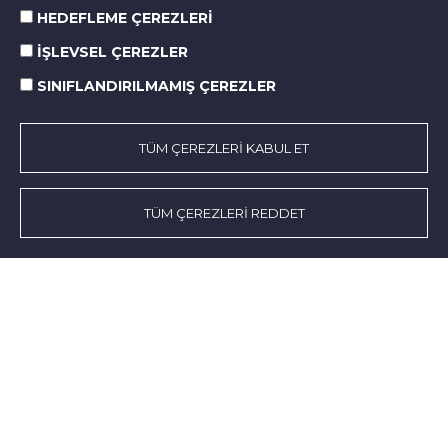
HEDEFLEME ÇEREZLERİ
İŞLEVSEL ÇEREZLER
SINIFLANDIRILMAMIŞ ÇEREZLER
TÜM ÇEREZLERİ KABUL ET
Hakkımızda
Faaliyet Alanları
TÜM ÇEREZLERİ REDDET
KSS
Norm’da Hayat
Sürdürülebilirlik
Medya Merkezi
İletişim
SOCIAL MEDIA