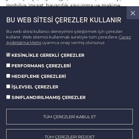
mobilya, inşaat, havacılık, savunma ve makine
sektörleri gibi geniş bir yelpazede faaliyet
BU WEB SITESI ÇEREZLER KULLANIR
gösteren çok sayıda firmaya hizmet sunan Norm
Tooling, yenilikçi Ar-Ge merkezi ve son teknoloji
Bu web sitesi kullanıcı deneyimini iyileştirmek için çerezler
üretim altyapısıyla sektöründe öncü bir çözüm
kullanır. Web sitemizi kullanmak suretiyle tüm çerezlere
Çerez
Aydınlatma Metni
uyarınca onay vermiş olursunuz.
ortağı.
KESİNLİKLE GEREKLİ ÇEREZLER
Haber Detay
PERFORMANS ÇEREZLERİ
HEDEFLEME ÇEREZLERİ
İŞLEVSEL ÇEREZLER
SINIFLANDIRILMAMIŞ ÇEREZLER
TÜM ÇEREZLERİ KABUL ET
TÜM ÇEREZLERİ REDDET