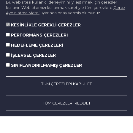
Bu web sitesi kullanıcı deneyimini iyileştirmek için çerezler
kullanır. Web sitemizi kullanmak suretiyle tüm çerezlere
Çerez
Aydınlatma Metni
uyarınca onay vermiş olursunuz.
KESİNLİKLE GEREKLİ ÇEREZLER
PERFORMANS ÇEREZLERİ
Hakkımızda
HEDEFLEME ÇEREZLERİ
Faaliyet Alanları
İŞLEVSEL ÇEREZLER
KSS
Norm’da Hayat
SINIFLANDIRILMAMIŞ ÇEREZLER
Sürdürülebilirlik
Medya Merkezi
TÜM ÇEREZLERİ KABUL ET
İletişim
TÜM ÇEREZLERİ REDDET
SOCIAL MEDIA