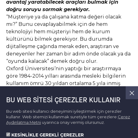
avantaj yaratabilecek araçları bulmak için
doğru soruyu sormak gerekiyor.
“Müşteriye ya da çalışana katma değeri olacak
mı?” Bunu cevaplayabilmek için de hem
teknolojiyi hem müşteriyi hem de kurum
kültürünü bilmek gerekiyor. Bu durumda
dijitalleşme çağında merak eden, araştıran ve
deneyenler her zaman bir adım önde olacak ya da
“oyunda kalacak” demek doğru olur.
Oxford Üniversitesi’nin yaptığı bir araştırmaya
göre 1984-2014 yılları arasında mesleki bilgilerin
kullanım ömrü 30 yıldan ortalama 5 yıla inmiş
durumda. Bugün bunun daha kısa olduğuna bu
yazıyı okuyan herkesin hemfikir olacağına
BU WEB SITESI ÇEREZLER KULLANIR
eminim. Kısacası, bilgiye ulaşmak ve yenilemek en
Bu web sitesi kullanıcı deneyimini iyileştirmek için çerezler
önemli yetkinlik olarak karşımıza çıkıyor. Bunu iş
kullanır. Web sitemizi kullanmak suretiyle tüm çerezlere
Çerez
dünyası için uyarlamaya çalışırsak, son yıllarda
Aydınlatma Metni
uyarınca onay vermiş olursunuz.
çokça konuştuğumuz Endüstri 4.0 dediğimiz
KESİNLİKLE GEREKLİ ÇEREZLER
olgunun, bilginin yönetimi; dijital dönüşümün ise