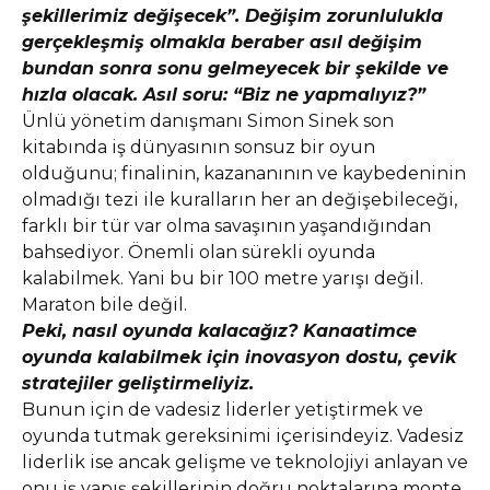
şekillerimiz değişecek”. Değişim zorunlulukla
gerçekleşmiş olmakla beraber asıl değişim
bundan sonra sonu gelmeyecek bir şekilde ve
hızla olacak. Asıl soru: “Biz ne yapmalıyız?”
Ünlü yönetim danışmanı Simon Sinek son
kitabında iş dünyasının sonsuz bir oyun
olduğunu; finalinin, kazananının ve kaybedeninin
olmadığı tezi ile kuralların her an değişebileceği,
farklı bir tür var olma savaşının yaşandığından
bahsediyor. Önemli olan sürekli oyunda
kalabilmek. Yani bu bir 100 metre yarışı değil.
Maraton bile değil.
Peki, nasıl oyunda kalacağız? Kanaatimce
oyunda kalabilmek için inovasyon dostu, çevik
stratejiler geliştirmeliyiz.
Bunun için de vadesiz liderler yetiştirmek ve
oyunda tutmak gereksinimi içerisindeyiz. Vadesiz
liderlik ise ancak gelişme ve teknolojiyi anlayan ve
onu iş yapış şekillerinin doğru noktalarına monte