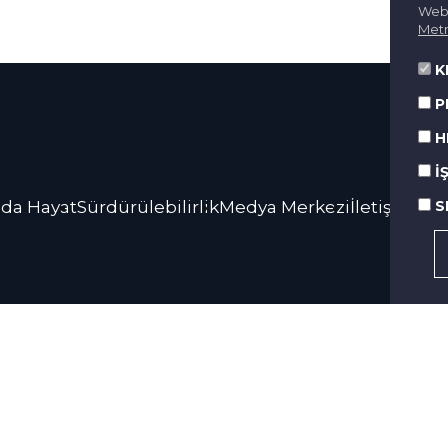
Web 
Metn
K
P
H
İ
S
da Hayat
Sürdürülebilirlik
Medya Merkezi
İletişim