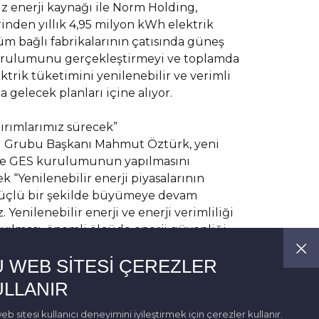
z enerji kaynağı ile Norm Holding,
nden yıllık 4,95 milyon kWh elektrik
üm bağlı fabrikalarının çatısında güneş
 kurulumunu gerçekleştirmeyi ve toplamda
trik tüketimini yenilenebilir ve verimli
 gelecek planları içine alıyor.
tırımlarımız sürecek”
i Grubu Başkanı Mahmut Öztürk, yeni
rde GES kurulumunun yapılmasını
ek “Yenilenebilir enerji piyasalarının
üçlü bir şekilde büyümeye devam
Yenilenebilir enerji ve enerji verimliliği
yayılması, önemli ölçüde enerji güvenliği
zalmasının yanı sıra ekonomik faydaları da
U WEB SITESI ÇEREZLER
.
ULLANIR
eb sitesi kullanıcı deneyimini iyileştirmek için çerezler kullanır.