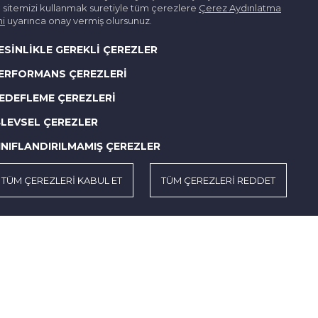
sitemizi kullanmak suretiyle tüm çerezlere
Çerez Aydınlatma
i
uyarınca onay vermiş olursunuz.
ESİNLİKLE GEREKLİ ÇEREZLER
ERFORMANS ÇEREZLERİ
EDEFLEME ÇEREZLERİ
ŞLEVSEL ÇEREZLER
INIFLANDIRILMAMIŞ ÇEREZLER
TÜM ÇEREZLERİ KABUL ET
TÜM ÇEREZLERİ REDDET