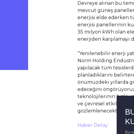
Devreye alınan bu temi
mevcut güneş panelleri
enerjisi elde ederken t
enerjisi panellerinin
35 milyon kWh olan elek
enerjiden karşılamayı da
“Yenilenebilir enerji ya
Norm Holding Endüstr
yapılacak tüm tesisle
planladıklarını belirter
önümüzdeki yıllarda g
edeceğini öngörüyoruz. 
teknolojilerinin hızla 
ve çevresel etkilerin a
B
gözlemlenecektir” dedi
K
Haber Detay
Bu w