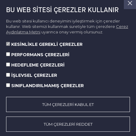
BU WEB SITESI ÇEREZLER KULLANIR
Bu web sitesi kullanıcı deneyimini iyileştirmek için çerezler
kullanır. Web sitemizi kullanmak suretiyle tüm çerezlere
Çerez
Aydınlatma Metni
uyarınca onay vermiş olursunuz.
KESİNLİKLE GEREKLİ ÇEREZLER
PERFORMANS ÇEREZLERİ
HEDEFLEME ÇEREZLERİ
Hakkımızda
İŞLEVSEL ÇEREZLER
Faaliyet Alanları
SINIFLANDIRILMAMIŞ ÇEREZLER
KSS
Norm’da Hayat
Sürdürülebilirlik
TÜM ÇEREZLERİ KABUL ET
Medya Merkezi
İletişim
TÜM ÇEREZLERİ REDDET