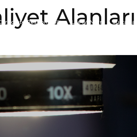
liyet Alanları
Corporate Responsibility
Life At Norm
Sustainab