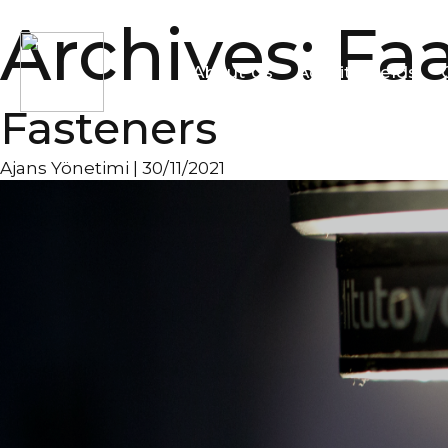
Archives:
Faa
About Us
Activity Fields
Fasteners
Ajans Yönetimi
|
30/11/2021