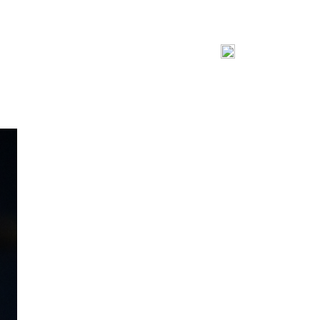
ility
Media Center
Contact Us
EN