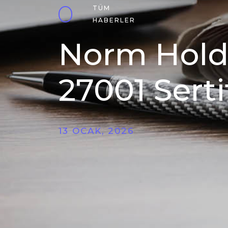
TÜM
HABERLER
Norm Holdin
27001 Sertif
13 OCAK, 2026