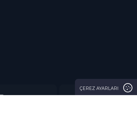
ÇEREZ AYARLARI
 WEB SITESI ÇEREZLER KULLANIR
eb sitesi kullanıcı deneyimini iyileştirmek için çerezler kullanır.
sitemizi kullanmak suretiyle tüm çerezlere
Çerez Aydınlatma
i
uyarınca onay vermiş olursunuz.