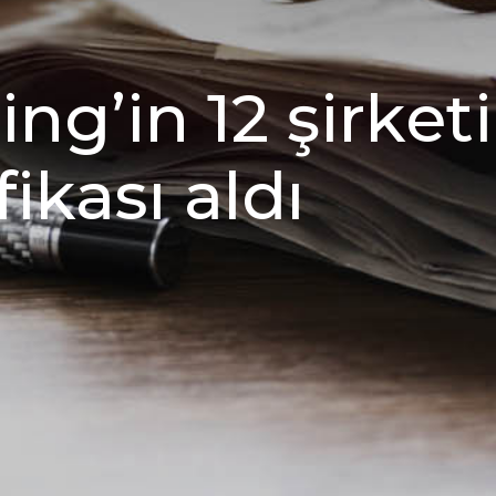
g’in 12 şirketi
ikası aldı