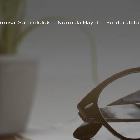
umsal Sorumluluk
Norm’da Hayat
Sürdürülebil