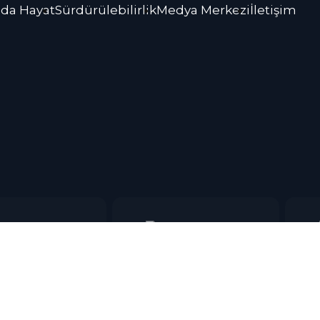
da Hayat
Sürdürülebilirlik
Medya Merkezi
İletişim
BU
Bu w
Web 
Metn