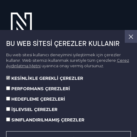
BU WEB SITESI ÇEREZLER KULLANIR
Bu web sitesi kullanıcı deneyimini iyileştirmek için çerezler
Hakkımızda
kullanır. Web sitemizi kullanmak suretiyle tüm çerezlere
Çerez
Faaliyet Alanları
Aydınlatma Metni
uyarınca onay vermiş olursunuz.
KSS
Norm’da Hayat
KESİNLİKLE GEREKLİ ÇEREZLER
Sürdürülebilirlik
PERFORMANS ÇEREZLERİ
Medya Merkezi
HEDEFLEME ÇEREZLERİ
İletişim
İŞLEVSEL ÇEREZLER
SINIFLANDIRILMAMIŞ ÇEREZLER
SOCIAL MEDIA