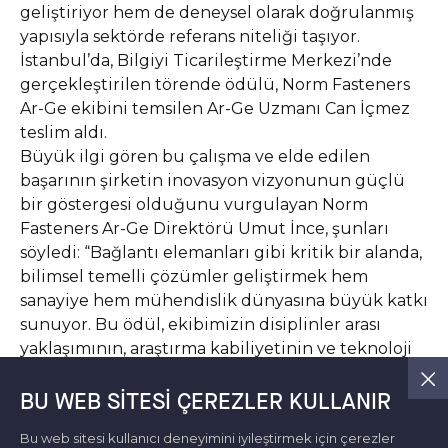
geliştiriyor hem de deneysel olarak doğrulanmış
yapısıyla sektörde referans niteliği taşıyor.
İstanbul’da, Bilgiyi Ticarileştirme Merkezi’nde
gerçekleştirilen törende ödülü, Norm Fasteners
Ar-Ge ekibini temsilen Ar-Ge Uzmanı Can İçmez
teslim aldı.
Büyük ilgi gören bu çalışma ve elde edilen
başarının şirketin inovasyon vizyonunun güçlü
bir göstergesi olduğunu vurgulayan Norm
Fasteners Ar-Ge Direktörü Umut İnce, şunları
söyledi: “Bağlantı elemanları gibi kritik bir alanda,
bilimsel temelli çözümler geliştirmek hem
sanayiye hem mühendislik dünyasına büyük katkı
sunuyor. Bu ödül, ekibimizin disiplinler arası
yaklaşımının, araştırma kabiliyetinin ve teknoloji
tutkusunun bir sonucu. Ar-Ge ekibimizden
aldığımız güçle inovasyon odaklı projeler
BU WEB SITESI ÇEREZLER KULLANIR
geliştirerek sektöre yön vermeye devam
Bu web sitesi kullanıcı deneyimini iyileştirmek için çerezler
edeceğiz.”