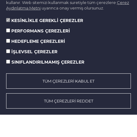
kullanır. Web sitemizi kullanmak suretiyle tüm çerezlere
Çerez
Haber Detay
Aydınlatma Metni
uyarınca onay vermiş olursunuz.
KESİNLİKLE GEREKLİ ÇEREZLER
PERFORMANS ÇEREZLERİ
HEDEFLEME ÇEREZLERİ
İŞLEVSEL ÇEREZLER
SINIFLANDIRILMAMIŞ ÇEREZLER
TÜM ÇEREZLERİ KABUL ET
TÜM ÇEREZLERİ REDDET
Hakkımızda
Faaliyet Alanları
KSS
Norm’da Hayat
Sürdürülebilirlik