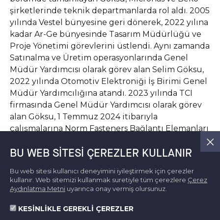
şirketlerinde teknik departmanlarda rol aldı. 2005
yılında Vestel bünyesine geri dönerek, 2022 yılına
kadar Ar-Ge bünyesinde Tasarım Müdürlüğü ve
Proje Yönetimi görevlerini üstlendi. Aynı zamanda
Satınalma ve Üretim operasyonlarında Genel
Müdür Yardımcısı olarak görev alan Selim Göksu,
2022 yılında Otomotiv Elektroniği İş Birimi Genel
Müdür Yardımcılığına atandı. 2023 yılında TCI
firmasında Genel Müdür Yardımcısı olarak görev
alan Göksu, 1 Temmuz 2024 itibarıyla
çalışmalarına Norm Fasteners Bağlantı Elemanları
Başkanı olarak devam ediyor.
BU WEB SITESI ÇEREZLER KULLANIR
Haber Detay
Bu web sitesi kullanıcı deneyimini iyileştirmek için çerezler
kullanır. Web sitemizi kullanmak suretiyle tüm çerezlere
Çerez
Aydınlatma Metni
uyarınca onay vermiş olursunuz.
KESİNLİKLE GEREKLİ ÇEREZLER