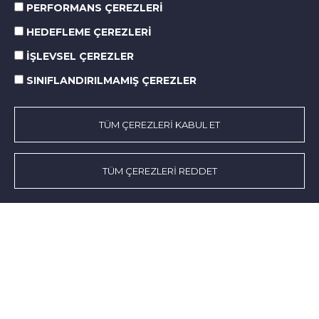
PERFORMANS ÇEREZLERİ
HEDEFLEME ÇEREZLERİ
İŞLEVSEL ÇEREZLER
SINIFLANDIRILMAMIŞ ÇEREZLER
TÜM ÇEREZLERİ KABUL ET
Hakkımızda
Faaliyet Alanları
TÜM ÇEREZLERİ REDDET
KSS
Norm’da Hayat
Sürdürülebilirlik
Medya Merkezi
İletişim
SOCIAL MEDIA