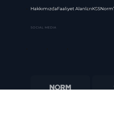
Hakkımızda
Faaliyet Alanları
KSS
Norm’
SOCIAL MEDIA