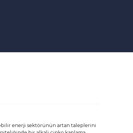
ilir enerji sektörünün artan taleplerini
niteliğinde bir alkali çinko kaplama