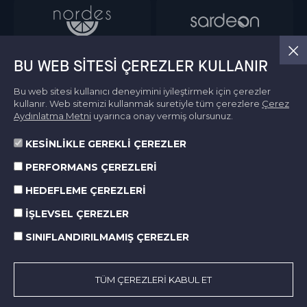
BU WEB SITESI ÇEREZLER KULLANIR
Bu web sitesi kullanıcı deneyimini iyileştirmek için çerezler
kullanır. Web sitemizi kullanmak suretiyle tüm çerezlere
Çerez
Aydınlatma Metni
uyarınca onay vermiş olursunuz.
KESİNLİKLE GEREKLİ ÇEREZLER
Bilgi Toplumu Hizmetleri
PERFORMANS ÇEREZLERİ
Kullanım Koşulları
Kişisel Verilerin Korunması
HEDEFLEME ÇEREZLERİ
Çerez Politikası
İŞLEVSEL ÇEREZLER
SINIFLANDIRILMAMIŞ ÇEREZLER
© 2026 Norm Holding. All right reserved.
Made by
SuperAgency
TÜM ÇEREZLERİ KABUL ET