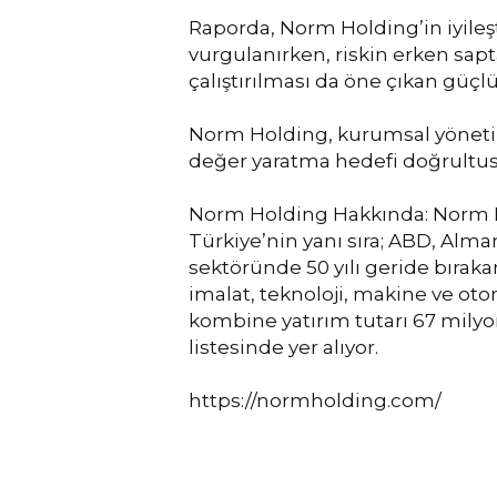
Raporda, Norm Holding’in iyileşt
vurgulanırken, riskin erken sap
çalıştırılması da öne çıkan güçl
Norm Holding, kurumsal yönetim
değer yaratma hedefi doğrultusu
Norm Holding Hakkında: Norm Hold
Türkiye’nin yanı sıra; ABD, Alman
sektöründe 50 yılı geride bıraka
imalat, teknoloji, makine ve ot
kombine yatırım tutarı 67 milyon
listesinde yer alıyor.
https://normholding.com/