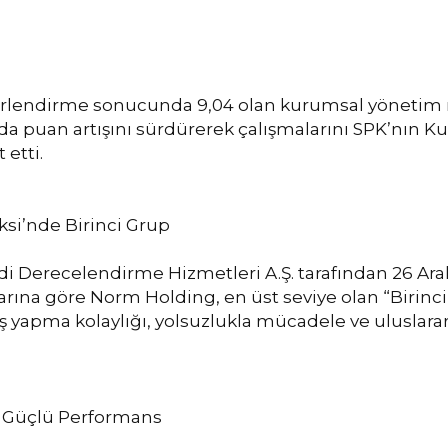
ğerlendirme sonucunda 9,04 olan kurumsal yönetim no
da puan artışını sürdürerek çalışmalarını SPK’nın Ku
etti.
i’nde Birinci Grup
 Derecelendirme Hizmetleri A.Ş. tarafından 26 Ara
ına göre Norm Holding, en üst seviye olan “Birinci 
k, iş yapma kolaylığı, yolsuzlukla mücadele ve ulusla
e Güçlü Performans