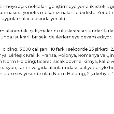
irmeye açık noktaları geliştirmeye yönelik istekli, g
tanmasına yönelik mekanizmalar ile birlikte, Yöneti
ü uygulamalar arasında yer aldı.
 alanındaki çalışmalarını uluslararası standartlar
nda istikrarlı bir şekilde ilerlemeye devam ediyor.
ing, 3.800 çalışanı, 10 farklı sektörde 23 şirketi, 2
ya, Birleşik Krallık, Fransa, Polonya, Romanya ve Çin
n Norm Holding; ticaret, sıcak dövme, kimya, kalıp ve
omasyon, tarım ve gıda alanlarındaki faaliyetleriyle
 euro seviyesinde olan Norm Holding, 2 şirketiyle “Tİ