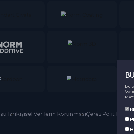
BU
Bu w
Web 
Metn
K
şulları
Kişisel Verilerin Korunması
Çerez Politikası
P
H