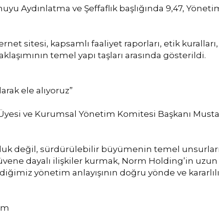
u Aydınlatma ve Şeffaflık başlığında 9,47, Yönetim
ernet sitesi, kapsamlı faaliyet raporları, etik kuralları
klaşımının temel yapı taşları arasında gösterildi.
arak ele alıyoruz”
esi ve Kurumsal Yönetim Komitesi Başkanı Mustafa 
uk değil, sürdürülebilir büyümenin temel unsurların
üvene dayalı ilişkiler kurmak, Norm Holding’in uzun v
imiz yönetim anlayışının doğru yönde ve kararlılıkl
şım