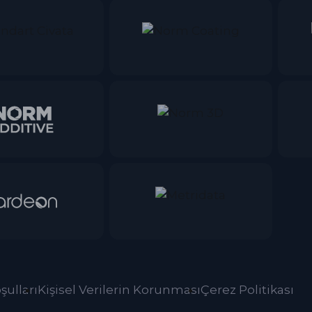
şulları
Kişisel Verilerin Korunması
Çerez Politikası