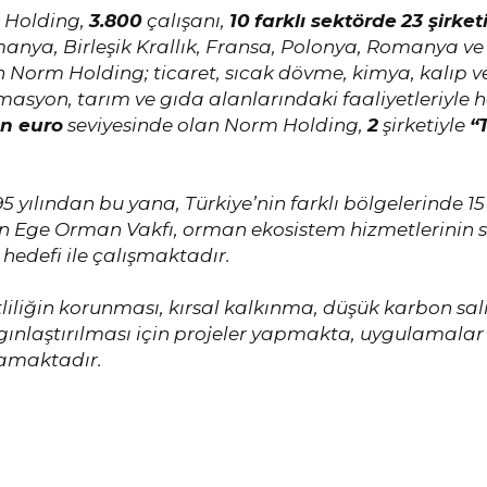
Holding,
3.800
çalışanı,
10
farklı sektörde
23 şirket
lmanya, Birleşik Krallık, Fransa, Polonya, Romanya ve
n Norm Holding; ticaret, sıcak dövme, kimya, kalıp ve
masyon, tarım ve gıda alanlarındaki faaliyetleriyle
n euro
seviyesinde olan Norm Holding,
2
şirketiyle
“
95 yılından bu yana, Türkiye’nin farklı bölgelerinde 
an Ege Orman Vakfı, orman ekosistem hizmetlerinin sü
hedefi ile çalışmaktadır.
şitliliğin korunması, kırsal kalkınma, düşük karbon sa
yaygınlaştırılması için projeler yapmakta, uygulamala
lamaktadır.