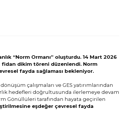
danlık “Norm Ormanı” oluşturdu. 14 Mart 2026
i fidan dikim töreni düzenlendi. Norm
evresel fayda sağlaması bekleniyor.
al dönüşüm çalışmaları ve GES yatırımlarından
rlik hedefleri doğrultusunda ilerlemeye devam
rm Gönüllüleri tarafından hayata geçirilen
eştirilmesine eşdeğer çevresel fayda