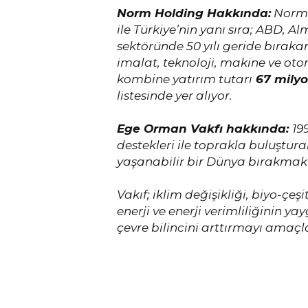
Norm Holding Hakkında:
Norm 
ile Türkiye’nin yanı sıra; ABD, A
sektöründe 50 yılı geride bıraka
imalat, teknoloji, makine ve oto
kombine yatırım tutarı
67 milyo
listesinde yer alıyor.
Ege Orman Vakfı hakkında:
19
destekleri ile toprakla buluştur
yaşanabilir bir Dünya bırakmak 
Vakıf; iklim değişikliği, biyo-çe
enerji ve enerji verimliliğinin 
çevre bilincini arttırmayı amaç