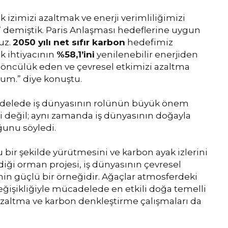
k izimizi azaltmak ve enerji verimliliğimizi
r” demiştik. Paris Anlaşması hedeflerine uygun
uz.
2050 yılı net sıfır karbon
hedefimiz
k ihtiyacının
%58,1’ini
yenilenebilir enerjiden
a öncülük eden ve çevresel etkimizi azaltma
um.” diye konuştu.
cadelede iş dünyasının rolünün büyük önem
si değil; aynı zamanda iş dünyasının doğayla
ğunu söyledi.
 bir şekilde yürütmesini ve karbon ayak izlerini
iği orman projesi, iş dünyasının çevresel
in güçlü bir örneğidir. Ağaçlar atmosferdeki
eğişikliğiyle mücadelede en etkili doğa temelli
azaltma ve karbon denkleştirme çalışmaları da