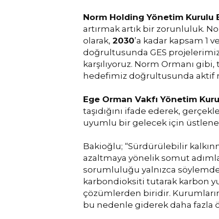
Norm Holding Yönetim Kurulu B
artırmak artık bir zorunluluk. N
olarak,
2030
’a kadar kapsam 1 
doğrultusunda GES projelerimi
karşılıyoruz. Norm Ormanı gibi,
hedefimiz doğrultusunda aktif r
Ege Orman Vakfı Yönetim Kurul
taşıdığını ifade ederek, gerçekl
uyumlu bir gelecek için üstlene
Bakioğlu; “Sürdürülebilir kalkın
azaltmaya yönelik somut adımlar
sorumluluğu yalnızca söylemde d
karbondioksiti tutarak karbon yu
çözümlerden biridir. Kurumların
bu nedenle giderek daha fazla