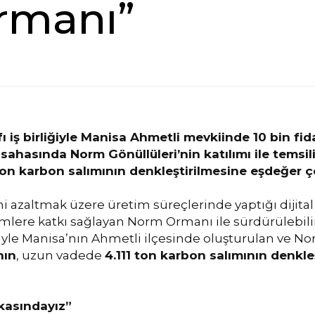
rmanı”
iş birliğiyle Manisa Ahmetli mevkiinde 10 bin fi
hasında Norm Gönüllüleri’nin katılımı ile temsil
on karbon salımının denkleştirilmesine eşdeğer ç
ni azaltmak üzere üretim süreçlerinde yaptığı dijit
mlere katkı sağlayan Norm Ormanı ile sürdürülebili
ğiyle Manisa’nın Ahmetli ilçesinde oluşturulan ve No
nın
, uzun vadede
4.111 ton karbon salımının denkl
rkasındayız”