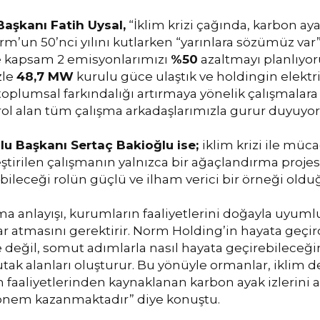
aşkanı Fatih Uysal,
“İklim krizi çağında, karbon aya
orm’un 50’nci yılını kutlarken “yarınlara sözümüz va
ve kapsam 2 emisyonlarımızı
%50
azaltmayı planlıyor
zle
48,7 MW
kurulu güce ulaştık ve holdingin elektri
 toplumsal farkındalığı artırmaya yönelik çalışmalar
ol alan tüm çalışma arkadaşlarımızla gurur duyuyor
u Başkanı Sertaç Bakioğlu ise;
iklim krizi ile mü
eştirilen çalışmanın yalnızca bir ağaçlandırma proje
bileceği rolün güçlü ve ilham verici bir örneği oldu
ma anlayışı, kurumların faaliyetlerini doğayla uyumlu
 atmasını gerektirir. Norm Holding’in hayata geçird
eğil, somut adımlarla nasıl hayata geçirebileceğin
tak alanları oluşturur. Bu yönüyle ormanlar, iklim d
 faaliyetlerinden kaynaklanan karbon ayak izlerini 
 önem kazanmaktadır” diye konuştu.