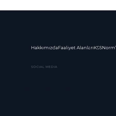
Hakkımızda
Faaliyet Alanları
KSS
Norm’
SOCIAL MEDIA