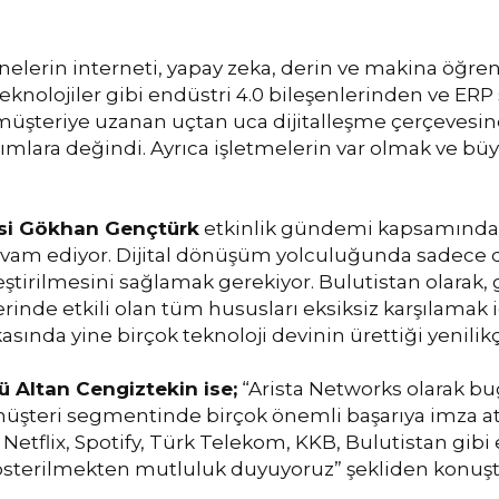
elerin interneti, yapay zeka, derin ve makina öğre
t teknolojiler gibi endüstri 4.0 bileşenlerinden ve 
müşteriye uzanan uçtan uca dijitalleşme çerçevesind
rımlara değindi. Ayrıca işletmelerin var olmak ve b
esi Gökhan Gençtürk
etkinlik gündemi kapsamında y
vam ediyor. Dijital dönüşüm yolculuğunda sadece doğ
ştirilmesini sağlamak gerekiyor. Bulutistan olarak, 
nde etkili olan tüm hususları eksiksiz karşılamak için
ında yine birçok teknoloji devinin ürettiği yenilikç
ü Altan Cengiztekin ise;
“Arista Networks olarak bu
müşteri segmentinde birçok önemli başarıya imza a
Netflix, Spotify, Türk Telekom, KKB, Bulutistan gibi en
 gösterilmekten mutluluk duyuyoruz” şekliden konuşt