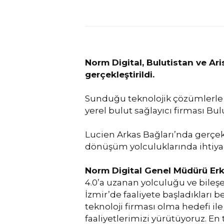
Dijital G
Buluştu
Norm Digital, Bulutistan ve A
gerçekleştirildi.
Sunduğu teknolojik çözümlerle iş
yerel bulut sağlayıcı firması Bul
Lucien Arkas Bağları’nda gerçekle
dönüşüm yolculuklarında ihtiyaç
Norm Digital Genel Müdürü Erk
4.0’a uzanan yolculuğu ve bileşe
İzmir’de faaliyete başladıkları b
teknoloji firması olma hedefi il
faaliyetlerimizi yürütüyoruz. En