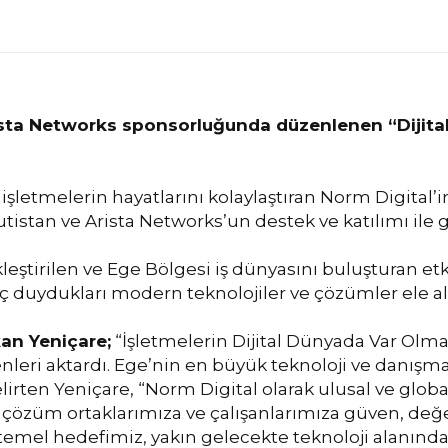
eleceğin Uzmanl
rista Networks sponsorluğunda düzenlenen “Dijital
letmelerin hayatlarını kolaylaştıran Norm Digital’in 
utistan ve Arista Networks’un destek ve katılımı ile g
ştirilen ve Ege Bölgesi iş dünyasını buluşturan etkin
 duydukları modern teknolojiler ve çözümler ele al
an Yeniçare;
“İşletmelerin Dijital Dünyada Var Olma
nleri aktardı. Ege’nin en büyük teknoloji ve danışma
elirten Yeniçare, “Norm Digital olarak ulusal ve glob
e çözüm ortaklarımıza ve çalışanlarımıza güven, değer
 temel hedefimiz, yakın gelecekte teknoloji alanında 