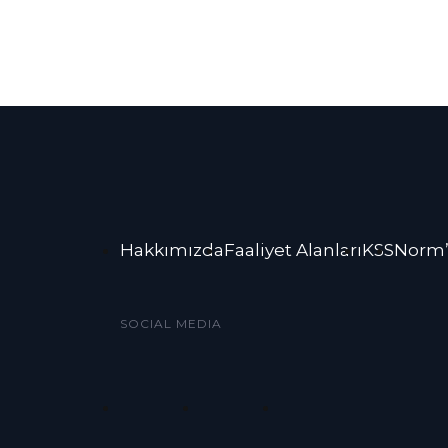
Hakkımızda
Faaliyet Alanları
KSS
Norm’
SOCIAL MEDIA