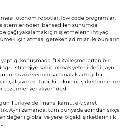
nmesi, otonom robotlar, low code programlar,
ERP sistemlerinden, bahsedilen sunumda
e çağı yakalamak için işletmelerin ihtiyaç
üyümek için atması gereken adımlar ile bunların
aptığı konuşmada; “Dijitalleşme, artan bir
ru stratejiye sahip olmak yeterli değil, aynı
günümüzde verinin katlanarak arttığı bir
 çalışıyoruz. Tabii ki teknoloji şirketlerinin de
i çözümler yer alıyor” dedi.
gün Türkiye’de finans, kamu, e-ticaret
ttık. Aynı zamanda, tüm dünyada adından sıkça
 değerli global ve yerel ölçekli şirketlerin ilk
u.