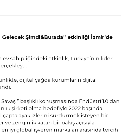
arı İzmir’de
 Gelecek Şimdi&Burada” etkinliği İzmir’de
ev sahipliğindeki etkinlik, Türkiye’nin lider
erçekleşti.
likte, dijital çağda kurumların dijital
ındı.
 Savaşı” başlıklı konuşmasında Endüstri 1.0’dan
nlık şirketi olma hedefiyle 2022 başında
al çapta ayak izlerini sürdürmek isteyen bir
 ve zenginlik katan bir bakış açısıyla
en iyi global işveren markaları arasında tercih