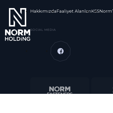
Hakkımızda
Faaliyet Alanları
KSS
Norm’
SOCIAL MEDIA