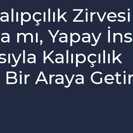
alıpçılık Zirvesi
a mı, Yapay İn
yla Kalıpçılık
Bir Araya Geti