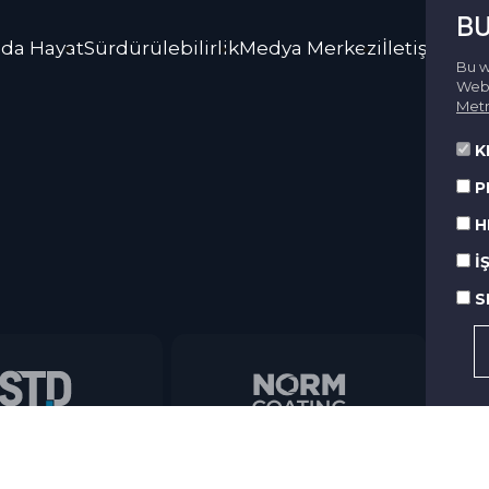
BU
da Hayat
Sürdürülebilirlik
Medya Merkezi
İletişim
Bu w
Web 
Metn
K
P
H
İ
S