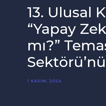
13. Ulusal K
“Yapay Zek
mı?” Teması
Sektörü’nü 
1 KASIM, 2024