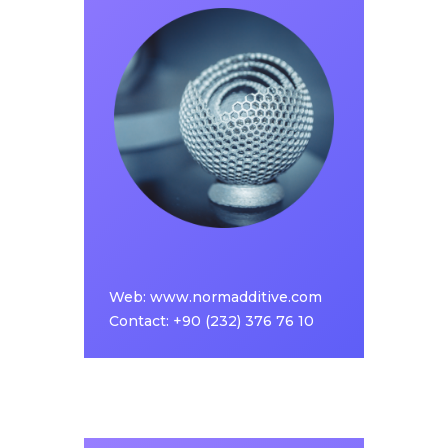
olan veya üretilmesi mümkün olmayan
parçaların tasarımsal düzenlemelerle
eklemeli imalat yöntemi sayesinde
üretilmesini amaçlamaktadır. Verimi
arttırmak, hammadde kullanımını azaltmak,
düşük adetli özel parçaların maliyet avantajlı
olarak üretimini sağlamak, üretim ve tedarik
sürelerini kısaltmak, geleneksel teknolojilerle
üretilmesi mümkün olmayan geometrik
şekilleri üretmeyi mümkün kılmak, böylece
ülkemize bu alanda ulusal bir üretim ve
mühendislik yeteneği kazandırmak Norm
Additive’in başlıca hedefleridir.
Web:
www.normadditive.com
www.normadditive.com
Web:
Contact: +90 (232) 376 76 10
Contact: +90 (232) 376 76 10