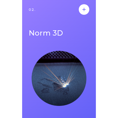
02.
02.
Norm 3D
Norm 3D
2024 yılında kurulan Norm 3D, otomotiv
sektörünün yerli ve yabancı OEM ve Tier 1
firmaları başta olmak üzere beyaz eşya,
havacılık, makine imalatı, genel imalat ve
medikal sektörlerindeki firmalara katmanlı
imalat teknolojileri alanında makine ve
ekipman tedariği kapsamında hizmet
vermektedir.
Alanında uzman satış ekibi ile Norm 3D,
endüstriyel 3D baskı alanında metal ve
polimer sistemlerin lider teknoloji tedarikçisi
EOS GmbH’in resmi Türkiye distribütörü
olarak faaliyet göstermektedir.
Makine satışı, ham madde (malzeme)
tedariki ve teknik servis hizmetlerini resmi
distribütör olarak sağlamaktadır.